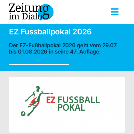
Skip
to
Toggl
content
Navig
Startseite
EZ Fussballpokal 2026
Veranstaltungen
Der EZ-Fußballpokal 2026 geht vom 29.07.
bis 01.08.2026 in seine 47. Auflage.
Dokumentationen
Reihen
Über uns