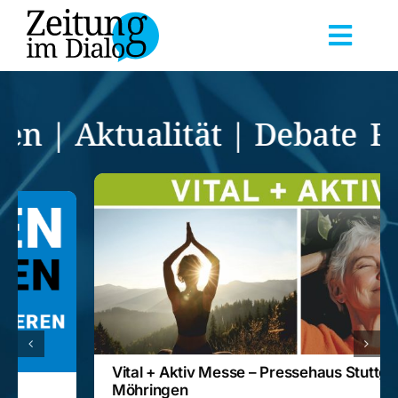
Skip
to
Toggl
content
Navig
Startseite
Veranstaltungen
Aktualität | Debate
Fakten
Dokumentationen
Reihen
Über uns
Vital + Aktiv Messe – Pressehaus Stuttgart-
Möhringen