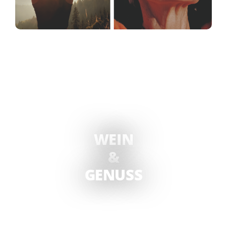
WEIN
&
GENUSS