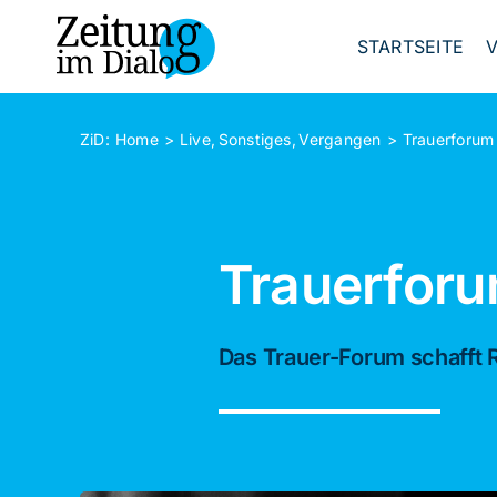
Skip
to
STARTSEITE
content
ZiD:
Home
Live
Sonstiges
Vergangen
Trauerforum
Trauerfor
Das Trauer-Forum schafft 