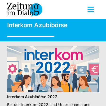
Skip
to
Toggl
content
Navig
Startseite
Interkom Azubibörse
Veranstaltungen
Dokumentationen
Reihen
Über uns
Interkom Azubibörse 2022
Bei der interkom 2022 sind Unternehmen und