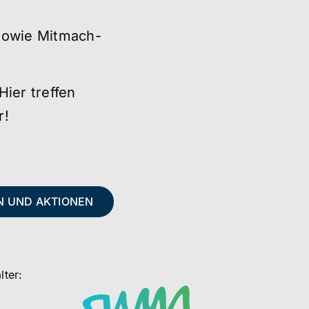
sowie Mitmach-
Hier treffen
r!
 UND AKTIONEN
lter: