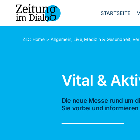
Skip
to
STARTSEITE
content
ZiD:
Home
Allgemein
Live
Medizin & Gesundheit
Ve
Vital & Akt
Die neue Messe rund um d
Sie vorbei und informieren 